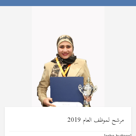
مرشح لموظف العام 2019
[ssba-buttons]