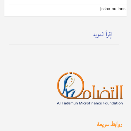
[ssba-buttons]
إقرأ المزيد
روابط سريعة