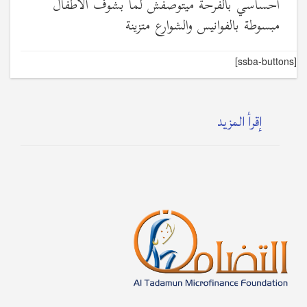
احساسي بالفرحة ميتوصفش لما بشوف الأطفال
مبسوطة بالفوانيس والشوارع متزينة
[ssba-buttons]
إقرأ المزيد