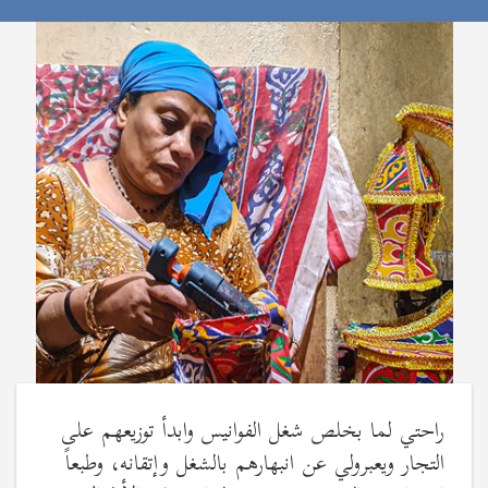
راحتي لما بخلص شغل الفوانيس وابدأ توزيعهم على
التجار ويعبرولي عن انبهارهم بالشغل وإتقانه، وطبعاً