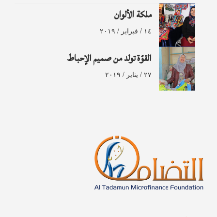
ملكة الألوان
١٤ / فبراير / ٢٠١٩
القوّة تولد من صميم الإحباط
٢٧ / يناير / ٢٠١٩