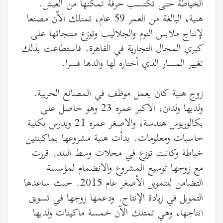
الخياطة حتى تكتسب حرفة تمكنها من العيش.
هنية، البالغة من العمر 59 عام، تمتلك الآن مصنعا
لإنتاج ملابس النوم والجلاليب وتوزع منتجاتها على
كبري المحال التجارية في القاهرة. فاستطاعت بذلك
تغيير المسار الذي أختاره لها والدها قسرا.
زوج هنية كان يعمل موظف في المصانع الحربية.
ولديها ولدان، الاكبر عمره 23 وهو حاصل على
بكالوريوس هندسة، والاصغر عمره 21 ويدرس بكلية
حاسبات ومعلومات. بدأت هنية مشروعها بماكينتين
خياطة وكانت توزع في محلات وسط البلد. قررت
مع زوجها توسيع المشروع والانضمام لمؤسسة
التضامن للتمويل الأصغر عام 2015. حيث ساعدها
التمويل في زيادة الإنتاج. ودعمها زوجها في تسويق
انتاجها، وهي تمتلك الآن خمسة ماكينات ولديها