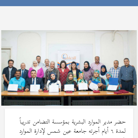
حضر مدير الموارد البشرية بمؤسسة التضامن تدريباً
لمدة ٦ أيام أجرته جامعة عين شمس لإدارة الموارد