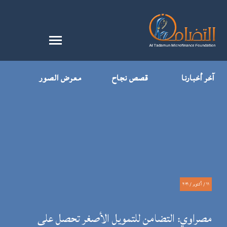
آخر أخبارنا
قصص نجاح
معرض الصور
١١ / أكتوبر / ٢٠٢١
مصراوي: التضامن للتمويل الأصغر تحصل على