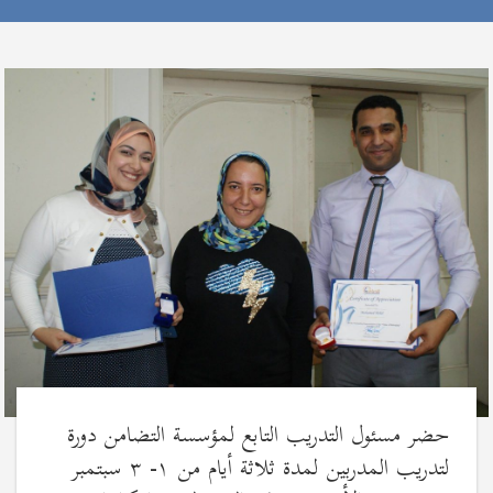
حضر مسئول التدريب التابع لمؤسسة التضامن دورة
لتدريب المدربين لمدة ثلاثة أيام من ١- ٣ سبتمبر