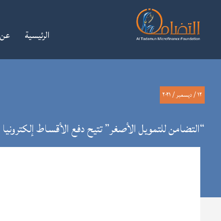
الرئيسية
عن 
آخر أخبارنا
قصص نجاح
معرض الصور
١٢ / ديسمبر / ٢٠٢١
“التضامن للتمويل الأصغر” تتيح دفع الأقساط إلكترونيا