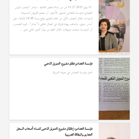
11 يوليو 2019 11:27 ص من إسلام فضل القاهرة – مباشر: كشفت الرئيس
التنفيذي لمؤسسة التضامن للتمويل الأصغر، أن حجم القروض الممنوحة
للسيدات خلال النصف الأول من العام الجاري ارتفع بنسبة 18.85 بالمائة، على
أساس سنوي. وأضافت ريهام فاروق في اتصال هاتفي لـ”مباشر”، اليوم الخميس،
أن المؤسسة ضخت تمويلات خلال الفترة من يناير/ كانون الثاني حتى …
مؤسسة التضامن تطلق مشروع التمويل الذهبي
أخبار مؤسسة التضامن في جريدة الشروق
مؤسسة التضامن: إطلاق مشروع التمويل الذهبى للنساء أصحاب السجل
التجارى والبطاقة الضريبية