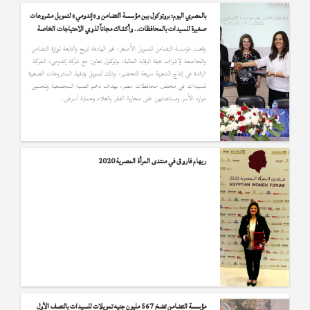
بالمصري اليوم: بروتوكول بين مؤسسة التضامن و«إندومي» لتمويل مشروعات
صغيرة للسيدات بالمحافظات.. وأكشاك مجاناً لذوي الاحتياجات الخاصة
وقعت مؤسسة التضامن للتمويل الأصغر، غير الهادفة للربح والتابعة لوزارة التضامن
والخاضعة لإشراف هيئة الرقابة المالية، برتوكول تعاون مع شركة إندومي، الشركة
الرائدة في إنتاج الشعرية سريعة التحضير، وذلك لتمويل وتنفيذ المشروعات الصغيرة
للسيدات في مختلف محافظات مصر، بهدف دعم التنمية المجتمعية وتحسين
موارد الأسر ومساعدتهن على محاربة الفقر والغلاء وحماية أسرهن.
ريهام فاروق في منتدى المرأة المصرية 2020
مؤسسة التضامن تضخ 567 مليون جنيه تمويلات للسيدات بالنصف الأول