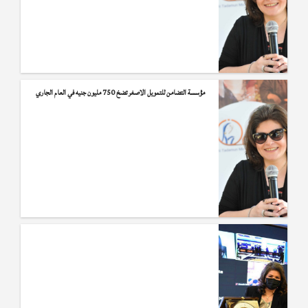
مؤسسة التضامن للتمويل الاصغر تضخ 750 مليون جنيه في العام الجاري