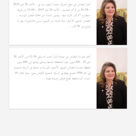
أخبار التضامن في موقع الشروق محمد المهم نشر فى : الأحد 26 مايو 2019
– 10:38 ص | آخر تحديث : الأحد 26 مايو 2019 – 11:00 ص فاروق:
استخراج 17 ألف كارت ميزة.. وندرس السداد من خلاله أطلقت مؤسسة
التضامن للتمويل الأصغر، نوعا جديدا من التمويل يسمى «الذهبى»، يوفر ما
يتراوح بين 50 ألف …
أخبار مؤسسة التضامن في جريدة المال أحمد الدسوقي 11:06 ص, الأحد, 26
مايو 19 500 مليون جنيه المحفظة النشطة ونسعى لزيادتها إلى 600 مليون
تخطط مؤسسة التضامن للتمويل الأصغر، التى بدأت عملها فى السوق المصرية
فى عام 1996 للتوسع وبقوة فى السوق المصرية لإقراض مليون سيدة خلال 10
سنوات كما تخطط لضح قروض جديدة بقيمة …