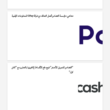
%D8%A7%D9%84%D8%B1%D8%A6%D9%8A%D8%B3/5703046
متناهي: مؤسسة التضامن تُفعل التعاقد مع شركة OPay للمدفوعات الرقمية
“التضامن للتمويل الأصغر” تتيح دفع الأقساط إلكترونيا بالتعاون مع “كاش
كول”