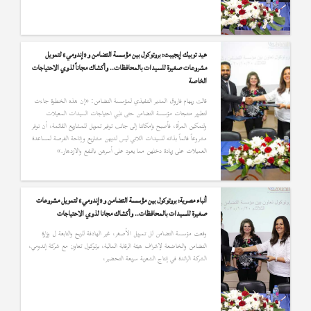
هيد توبيك إيجيبت: بروتوكول بين مؤسسة التضامن و«إندومي» لتمويل
مشروعات صغيرة للسيدات بالمحافظات.. وأكشاك مجاناً لذوي الاحتياجات
الخاصة
قالت ريهام فاروق المدير التنفيذي لمؤسسة التضامن: «إن هذه الخطوة جاءت
لتطوير منتجات مؤسسة التضامن حتى نلبي احتياجات السيدات المعيلات
ولتمكين المرأة، فأصبح بإمكاننا إلى جانب توفير تمويل للمشاريع القائمة، أن نوفر
مشروعاً قائماً بذاته للسيدات اللاتي ليس لديهن مشاريع وإتاحة الفرصة لمساعدة
العميلات على زيادة دخلهن مما يعود على أسرهن بالنفع والازدهار.»
أنباء مصرية: بروتوكول بين مؤسسة التضامن و«إندومي» لتمويل مشروعات
صغيرة للسيدات بالمحافظات.. وأكشاك مجانا لذوي الاحتياجات
وقعت مؤسسة التضامن لل تمويل الأصغر، غير الهادفة للربح والتابعة ل وزارة
التضامن والخاضعة لإشراف هيئة الرقابة المالية، برتوكول تعاون مع شركة إندومي،
الشركة الرائدة في إنتاج الشعرية سريعة التحضير،