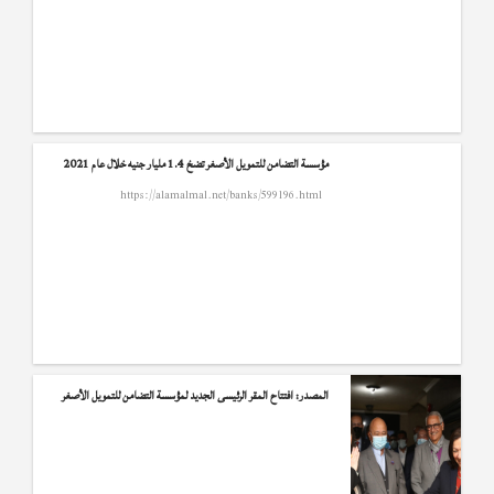
مؤسسة التضامن للتمويل الأصغر تضخ 1.4 مليار جنيه خلال عام 2021
https://alamalmal.net/banks/599196.html
المصدر: افتتاح المقر الرئيسى الجديد لمؤسسة التضامن للتمويل الأصغر