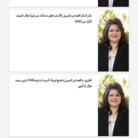
عالم المال:التضامن للتمويل الأصغر تحقق معدلات نمو قوية خلال النصف
الأول من 2022
الطريق: «التضامن للتمويل» تضخ قروضًا للسيدات بقيمة 958 مليون جنيه
خلال 6 أشهر