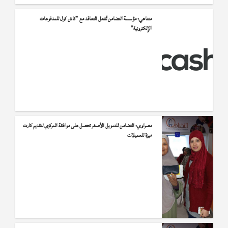
متناهي: مؤسسة التضامن تُفعل التعاقد مع “كاش كول للمدفوعات
الإلكترونية”
مصراوي: التضامن للتمويل الأصغر تحصل على موافقة المركزي لتقديم كارت
ميزة للعميلات