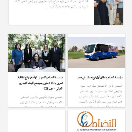
24 أصول مصر المصري اليوم صباح البنوك خليجيون وينرز ايجي التعمير الأنباء
الدولية بزنس لايف الاقتصاد والبنوك هيومن …
مؤسسة التضامن تطلق أول فرع متنقل في مصر
مؤسسة التضامن للتمويل الأصغر توقع اتفاقية
تمويل بـ 100 مليون جنيه مع البنك التجارى
المصدر الأهرام الأقتصادي بنوك عربية جلوبال
الدولى – مصر CIB
ايكونومي اتحاد بنوك مصر بنك زون المستقبل
الاقتصادي مجلة انتربيرنير زاوية مباشر تداول نيوز
المصدر جلوبال ايكونومي بنك زون المستقبل
عالم المال بيونيز مصر ايكو 24 بوابة الاقتصاد
الاقتصادي أموال الغد مباشر عالم المال بيونيز
حابي الميزان الاقتصادي المسار الاقتصادي سي
مصر ايكو 24 بوابة الاقتصاد الميزان الاقتصادي
نيوز تواصل 24 ايجي ايكونومي متناهي أرقام
سي نيوز تواصل 24 ايجي ايكونومي أرقام
الاقتصادي نيوز بروبرتي بلس بنوك اون لاين بنوك
البورصجية بنكي جيت بروبرتي بلس بنوك اون لاين
واستثمار القاهرة 24 النبأ الأموال العالم …
بوابة بلوم بنوك انفيست النبأ مصراوي كابيتال نيوز
رجال الاعمال عالم بزنس بنوك 24 بزنس جيت