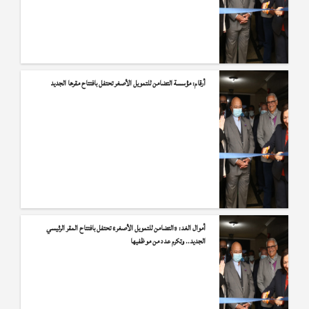
أرقام: مؤسسة التضامن للتمويل الأصغر تحتفل بافتتاح مقرها الجديد
أموال الغد: «التضامن للتمويل الأصغر» تحتفل بافتتاح المقر الرئيسي
الجديد.. وتكرم عدد من موظفيها