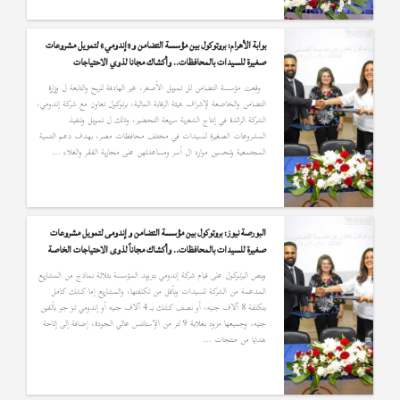
بوابة الأهرام: بروتوكول بين مؤسسة التضامن و«إندومي» لتمويل مشروعات
صغيرة للسيدات بالمحافظات.. وأكشاك مجانا لذوي الاحتياجات
وقعت مؤسسة التضامن لل تمويل الأصغر، غير الهادفة للربح والتابعة ل وزارة
التضامن والخاضعة لإشراف هيئة الرقابة المالية، برتوكول تعاون مع شركة إندومي،
الشركة الرائدة في إنتاج الشعرية سريعة التحضير، وذلك ل تمويل وتنفيذ
المشروعات الصغيرة للسيدات في مختلف محافظات مصر، بهدف دعم التنمية
المجتمعية وتحسين موارد ال أسر ومساعدتهن على محاربة الفقر والغلاء …
البورصة نيوز: بروتوكول بين مؤسسة التضامن وإندومى لتمويل مشروعات
صغيرة للسيدات بالمحافظات.. وأكشاك مجاناً لذوى الاحتياجات الخاصة
وينص البرتوكول على قيام شركة إندومي بتزويد المؤسسة بثلاثة نماذج من المشاريع
المدعمة من الشركة للسيدات وبأقل من تكلفتها، والمشاريع إما كشك كامل
بتكلفة 8 آلاف جنيه، أو نصف كشك بـ 4 آلاف جنيه أو إندومي تو جو بألفين
جنيه، وجميعها مزود بغلاية 9 لتر من الإستانلس عالي الجودة، إضافة إلى إتاحة
هدايا من منتجات …