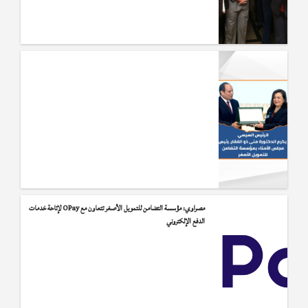
منى ذو الفقار عن تكريمها: سعيدة به للغاية وكلام الرئيس السيسى له أثر كبير على
مصراوي: مؤسسة التضامن للتمويل الأصغر تتعاون مع OPay لإتاحة خدمات
https://www.youm7.com/story/2022/3/23/%D9%85%D9%86%D9%89-
الدفع الإلكتروني
%D8%B0%D9%88-%D8%A7%D9%84%D9%81%D9%82%D8%A7%D8%B1-
%D8%B9%D9%86-
%D8%AA%D9%83%D8%B1%D9%8A%D9%85%D9%87%D8%A7-
%D8%B3%D8%B9%D9%8A%D8%AF%D8%A9-%D8%A8%D9%87-
%D9%84%D9%84%D8%BA%D8%A7%D9%8A%D8%A9-
%D9%88%D9%83%D9%84%D8%A7%D9%85-