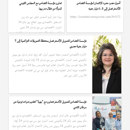
أصول مصر: حدود الائتمان لمؤسسة التضامن
تعاون مؤسسة التضامن مع المجلس القومي
الأصغر تصل إلى 1.3 مليار جنيه
للمرأة من خلال مدربيها
https://osoulmisrmagazine.com/361372
بوابة اخبار اليوم المصدر الوطن نيوز بنك زون
المستقبل الاقتصادي بيونيز الطالع نيوز ايكو 24
الميزان الاقتصادي سي نيوز تواصل 24 ايجي
ايكونومي أرقام الاقتصادي نيوز بروبرتي بلس القاهرة
24 البوابة نيوز رجال الاعمال الأموال العالم اليوم
مؤسسة التضامن للتمويل الأصغر تصل بمحفظة التمويلات التراكمية إلى 7
بنوك 24 بزنس جيت أصول مصر جريدة المال
مليار جنية مصري
العقارية فولو اي سي تي خليجيون التعمير الأنباء
الدولية عالم …
الأهرام الأقتصادي المصدر مجلة انتربيرنير أموال الغد زاوية مباشر تداول نيوز بيونيرز
ايكونومي جيت الميزان الاقتصادي سي نيوز تواصل 24 أرقام البورصة ايكونومي
24 بنوك انفيست رجال الاعمال العالم اليوم عالم بزنس بنوك 24 أصول مصر رواد
الاقتصاد جريدة المال العقارية بنوك مباشر فولو اي سي تي اقتصادنا الاقتصادي
24 بزنس لايف نيوز مصر
مؤسسة التضامن للتمويل الأصغر تتعاون مع “بهية” لتقديم ندوات توعية عن
سرطان الثدي
الأهرام الأقتصادي عالم المال المصدر بنك زون المستقبل الاقتصادي تداول نيوز
بنكر بيونيرز مصر ايكو 24 ايكونومي جيت الميزان نيوز سي نيوز تواصل 24 أرقام
الاقتصادي نيوز ايكونومي 24 بروبرتي بلس رجال الاعمال الأموال العالم اليوم بنوك