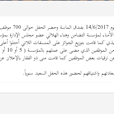
قامت مؤسسة التضامن بتنظيم حفل إفطار رمضان في يوم 14/6/2017 بفندق الماسة وحضر الحفل حوالى 700 م
أمناء لمؤسسة التضامن وهناء الهلالي عضو مجلس الإدارة بمؤ
فيذي كما قامت بتوزيع الجوائز على المنسقات اللاتي أحتلوا أعلى
عن ترقيات بعض الموظفين كما قامت منى ذو الفقار بالإعلان عن
ادتهم واشتياقهم لحضور هذه الحفل السعيد سنوياً.