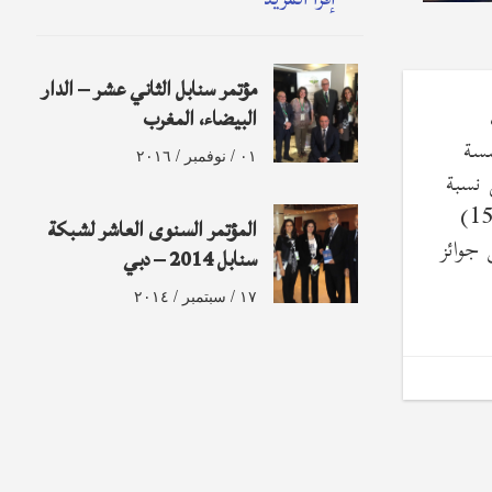
مؤتمر سنابل الثاني عشر – الدار
وظف
البيضاء، المغرب
سسة
٠١ / نوفمبر / ٢٠١٦
 نسبة
إصدار كما قامت ايضاً بتكريم وتوزيع الدروع علي 19 من الموظفين الذي مضى على عملهم بالمؤسسة ( 5 أو 10 أو 15)
المؤتمر السنوى العاشر لشبكة
 جوائز
سنابل 2014 – دبي
١٧ / سبتمبر / ٢٠١٤