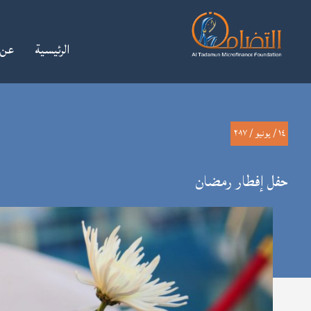
الرئيسية
عن 
آخر أخبارنا
قصص نجاح
معرض الصور
١٤ / يونيو / ٢٠١٧
حفل إفطار رمضان