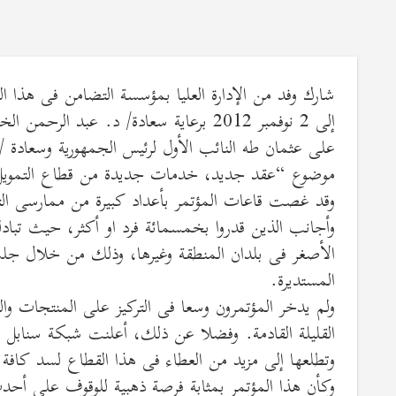
إلى 2 نوفمبر 2012 برعاية سعادة/ د. عب
على عثمان طه النائب الأول لرئيس الجمهورية وسعادة 
موضوع “عقد جديد، خدمات جديدة من قطاع التمويل
وقد غصت قاعات المؤتمر بأعداد كبيرة من ممارسى التم
وأجانب الذين قدروا بخمسمائة فرد او أكثر، حيث تبادل
الأصغر فى بلدان المنطقة وغيرها، وذلك من خلال جلس
المستديرة.
ولم يدخر المؤتمرون وسعا فى التركيز على المنتجات وا
القليلة القادمة. وفضلا عن ذلك، أعلنت شبكة سنابل
وتطلعها إلى مزيد من العطاء فى هذا القطاع لسد كافة 
وكأن هذا المؤتمر بمثابة فرصة ذهبية للوقوف على أحد