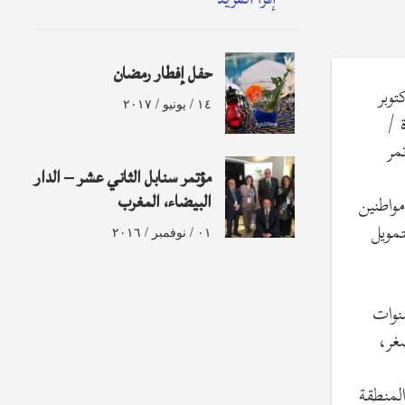
حفل إفطار رمضان
ن فى هذا المؤتمر الذى انعقدت جلساته فى فندق كورنثيا بالخرطوم من31 أكتوبر
١٤ / يونيو / ٢٠١٧
 /
مر
مؤتمر سنابل الثاني عشر – الدار
واطنين
البيضاء، المغرب
مويل
٠١ / نوفمبر / ٢٠١٦
نوات
غر،
لمنطقة