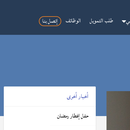
مي
طلب التمويل
الوظائف
إتصل بنا
أخبار أخرى
حفل إفطار رمضان