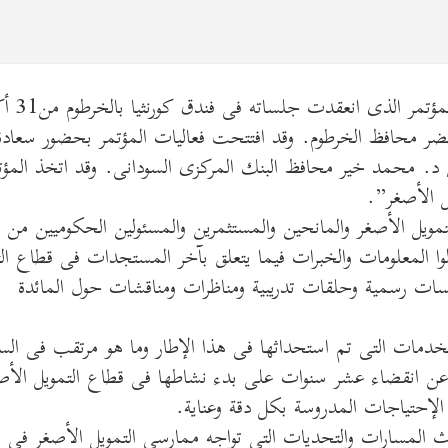
شارك وفد من الإدارة العليا بمؤسسة التضام
د الرحمن الخضر محافظ الخرطوم. وقد افتتحت فعاليات المؤتمر بحضور سعادة
/ د. محمد خير محافظ البنك المركزى السودانى. وقد اتخذ المؤت
 الأصغر”.
ويل الأصغر والمانحين والمستثمرين والمسئولين الحكوميين من م
وا المعلومات والخبرات فيما يتعلق بآخر المستجدات فى قطاع الت
ات رسمية وحلقات تدريبية ومناظرات ومناقشات حول المائدة
لخدمات التى تم استحداثها فى هذا الإطار وما هو مرتقب فى الس
 عن انقضاء عشر سنوات على بدء نشاطها فى قطاع التمويل الأص
الإحتياجات المدروسة بكل دقة وعناية.
ث المسارات والتحديات التى تواجه ممارسى التمويل الأصغر فى ا